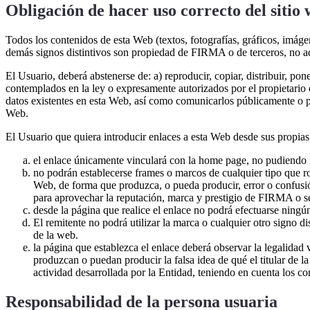
Obligación de hacer uso correcto del sitio 
Todos los contenidos de esta Web (textos, fotografías, gráficos, imágen
demás signos distintivos son propiedad de FIRMA o de terceros, no a
El Usuario, deberá abstenerse de: a) reproducir, copiar, distribuir, p
contemplados en la ley o expresamente autorizados por el propietario o 
datos existentes en esta Web, así como comunicarlos públicamente o pon
Web.
El Usuario que quiera introducir enlaces a esta Web desde sus propias
el enlace únicamente vinculará con la home page, no pudiendo 
no podrán establecerse frames o marcos de cualquier tipo que ro
Web, de forma que produzca, o pueda producir, error o confusió
para aprovechar la reputación, marca y prestigio de FIRMA o se
desde la página que realice el enlace no podrá efectuarse ningún
El remitente no podrá utilizar la marca o cualquier otro signo di
de la web.
la página que establezca el enlace deberá observar la legalidad 
produzcan o puedan producir la falsa idea de qué el titular de l
actividad desarrollada por la Entidad, teniendo en cuenta los co
Responsabilidad de la persona usuaria