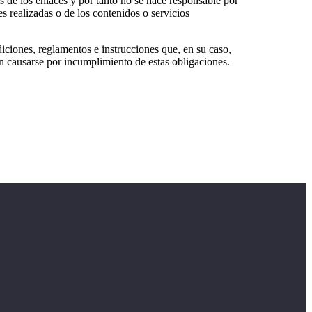
os de los enlaces y por tanto no se hace responsable por
es realizadas o de los contenidos o servicios
ciones, reglamentos e instrucciones que, en su caso,
ran causarse por incumplimiento de estas obligaciones.