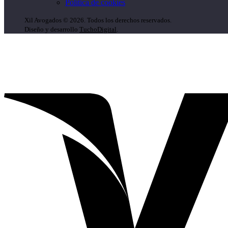
Política de cookies
Xil Avogados
©
2026. Todos los derechos reservados.
Diseño y desarrollo
TuchoDigital
.