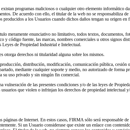
o existan programas maliciosos o cualquier otro elemento informático d
ntos. De acuerdo con ello, el titular de la web no se responsabiliza de
os producidos a los Usuarios cuando dichos daños tengan su origen en f
tulo meramente enunciativo no limitativo, todos textos, documentos, fot
ico y código fuente, las marcas, nombres comerciales u otros signos dist
as Leyes de Propiedad Industrial e Intelectual.
les otorga derechos ni titularidad alguna sobre los mismos.
producción, distribución, modificación, comunicación pública, cesión o 
artado, mediante cualquier soporte y medio, no autorizado de forma pr
a su uso privado y sin ningún fin comercial.
a vulneración de las presentes condiciones y/o de las leyes de Propiedad I
 usuarios que violen o infrinjan los derechos de propiedad intelectual y/
s páginas de Internet. En estos casos, FIRMA sólo será responsable de l
ntemente. Si un Usuario considerase que existe un enlace con contenidos 