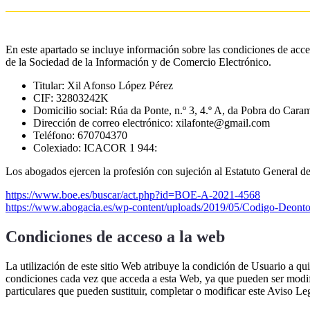
En este apartado se incluye información sobre las condiciones de acces
de la Sociedad de la Información y de Comercio Electrónico.
Titular: Xil Afonso López Pérez
CIF: 32803242K
Domicilio social: Rúa da Ponte, n.º 3, 4.º A, da Pobra do Cara
Dirección de correo electrónico: xilafonte@gmail.com
Teléfono: 670704370
Colexiado: ICACOR 1 944:
Los abogados ejercen la profesión con sujeción al Estatuto General d
https://www.boe.es/buscar/act.php?id=BOE-A-2021-4568
https://www.abogacia.es/wp-content/uploads/2019/05/Codigo-Deonto
Condiciones de acceso a la web
La utilización de este sitio Web atribuye la condición de Usuario a qu
condiciones cada vez que acceda a esta Web, ya que pueden ser modific
particulares que pueden sustituir, completar o modificar este Aviso Leg