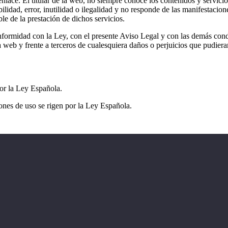
enlace. El titular de la web, no siempre conoce los contenidos y servici
ilidad, error, inutilidad o ilegalidad y no responde de las manifestacion
le de la prestación de dichos servicios.
ormidad con la Ley, con el presente Aviso Legal y con las demás condi
 la web y frente a terceros de cualesquiera daños o perjuicios que pudie
por la Ley Española.
iones de uso se rigen por la Ley Española.