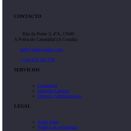
CONTACTO
Rúa da Ponte 3, 4ºA, 15940
A Pobra do Caramiñal (A Coruña)
info@xilavogados.com
(+34) 670 704 370
SERVICIOS
Extranjería
Derecho Laboral
Derecho Administrativo
LEGAL
Aviso legal
Política de privacidad