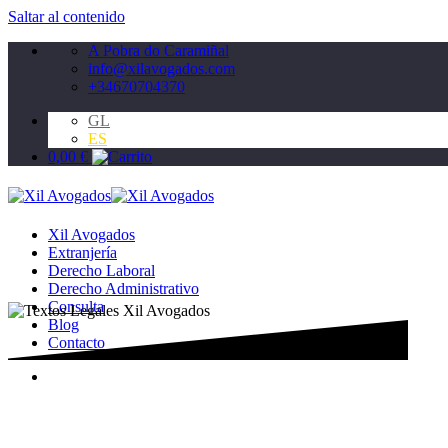
Saltar al contenido
A Pobra do Caramiñal
info@xilavogados.com
+34670704370
GL
ES
0,00
€
Xil Avogados
Extranjería
Derecho Laboral
Derecho Administrativo
Consulta
Blog
Contacto