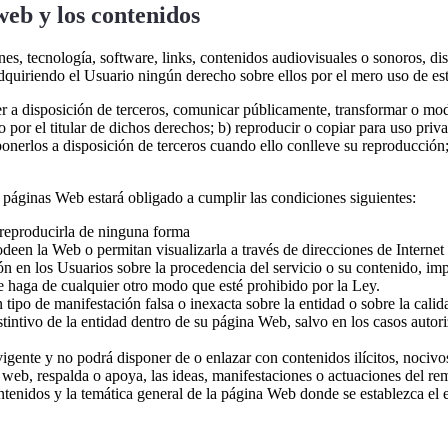
web y los contenidos
es, tecnología, software, links, contenidos audiovisuales o sonoros, dis
dquiriendo el Usuario ningún derecho sobre ellos por el mero uso de es
oner a disposición de terceros, comunicar públicamente, transformar o mod
por el titular de dichos derechos; b) reproducir o copiar para uso priva
erlos a disposición de terceros cuando ello conlleve su reproducción; c)
 páginas Web estará obligado a cumplir las condiciones siguientes:
reproducirla de ninguna forma
deen la Web o permitan visualizarla a través de direcciones de Internet
n en los Usuarios sobre la procedencia del servicio o su contenido, imp
 haga de cualquier otro modo que esté prohibido por la Ley.
 tipo de manifestación falsa o inexacta sobre la entidad o sobre la calid
stintivo de la entidad dentro de su página Web, salvo en los casos autori
vigente y no podrá disponer de o enlazar con contenidos ilícitos, nocivo
a web, respalda o apoya, las ideas, manifestaciones o actuaciones del re
ntenidos y la temática general de la página Web donde se establezca el 