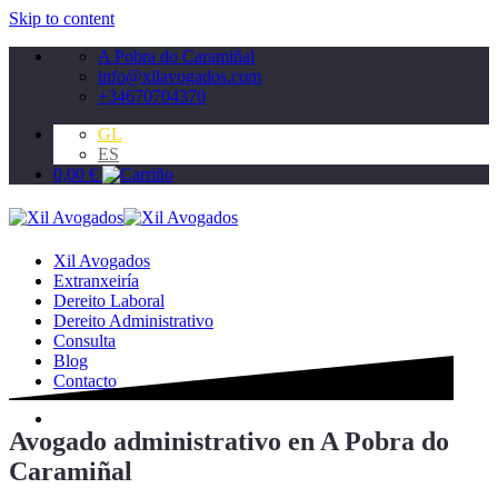
Skip to content
A Pobra do Caramiñal
info@xilavogados.com
+34670704370
GL
ES
0,00
€
Xil Avogados
Extranxeiría
Dereito Laboral
Dereito Administrativo
Consulta
Blog
Contacto
Avogado administrativo en A Pobra do
Caramiñal