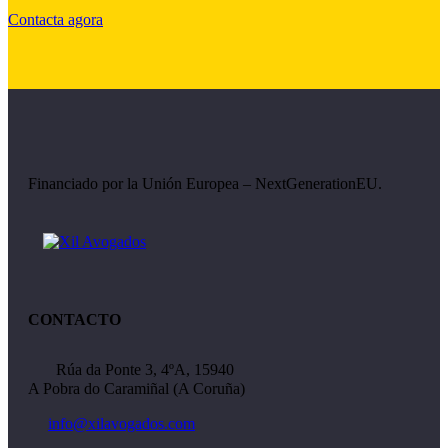
Contacta agora
Financiado por la Unión Europea – NextGenerationEU.
CONTACTO
Rúa da Ponte 3, 4ºA, 15940
A Pobra do Caramiñal (A Coruña)
info@xilavogados.com