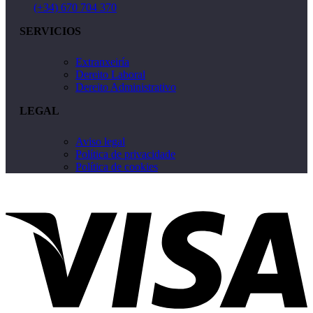
(+34) 670 704 370
SERVICIOS
Extranxeiría
Dereito Laboral
Dereito Administrativo
LEGAL
Aviso legal
Política de privacidade
Política de cookies