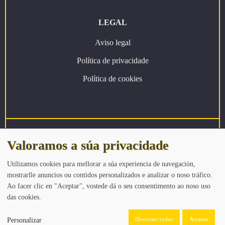
LEGAL
Aviso legal
Política de privacidade
Política de cookies
Valoramos a súa privacidade
Financiado por la Unión Europea – NextGenerationEU.
Utilizamos cookies para mellorar a súa experiencia de navegación,
mostrarlle anuncios ou contidos personalizados e analizar o noso tráfico.
Ao facer clic en "Aceptar", vostede dá o seu consentimento ao noso uso
das cookies.
Descartar todas
Aceptar
Personalizar