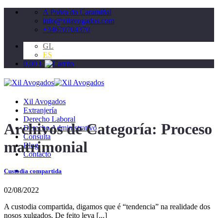
Saltar
A Pobra do Caramiñal
al
info@xilavogados.com
contenido
+34670704370
GL
ES
0,00
€
Xil Avogados
Extranjería
Derecho Laboral
Archivos de Categoría:
Proceso
Derecho Administrativo
Consulta
matrimonial
Blog
Contacto
Custodia compartida
02/08/2022
A custodia compartida, digamos que é “tendencia” na realidade dos
nosos xulgados. De feito leva [...]