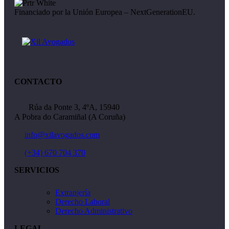
Financiado por la Unión Europea – NextGenerationEU.
CONTACTO
Rúa da Ponte 3, 4ºA, 15940
A Pobra do Caramiñal (A Coruña)
info@xilavogados.com
(+34) 670 704 370
SERVICIOS
Extranjería
Derecho Laboral
Derecho Administrativo
LEGAL