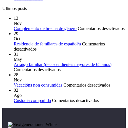
Últimos posts
13
Nov
e
Complemento de brecha de género
Comentarios desactivados
C
29
d
Oct
b
Residencia de familiares de español/a
Comentarios
en
d
desactivados
Residencia
g
31
de
May
familiares
Arraigo familiar (de ascendientes mayores de 65 años)
de
en
Comentarios desactivados
español/a
Arraigo
28
familiar
Nov
(de
en
Vacacións non consumidas
Comentarios desactivados
ascendientes
Vacación
02
mayores
non
Ago
de
en
consumid
Custodia compartida
Comentarios desactivados
65
Custodia
años)
compartida