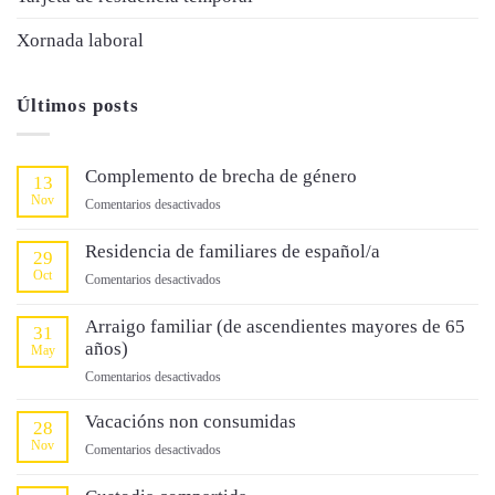
Xornada laboral
Últimos posts
Complemento de brecha de género
13
Nov
en
Comentarios desactivados
Complemento
de
Residencia de familiares de español/a
29
brecha
Oct
en
Comentarios desactivados
de
Residencia
género
de
Arraigo familiar (de ascendientes mayores de 65
31
familiares
años)
May
de
en
Comentarios desactivados
español/a
Arraigo
familiar
Vacacións non consumidas
28
(de
Nov
en
Comentarios desactivados
ascendientes
Vacacións
mayores
non