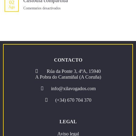
Custodia compartida
02
de
consumidas
Ago
65
en
Comentarios desactivados
años)
Custodia
compartida
CONTACTO
Rúa da Ponte 3, 4ºA, 15940
A Pobra do Caramiñal (A Coruña)
info@xilavogados.com
(+34) 670 704 370
LEGAL
Aviso legal