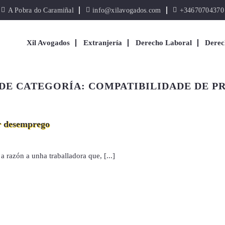
A Pobra do Caramiñal
info@xilavogados.com
+34670704370
Xil Avogados
Extranjería
Derecho Laboral
Derec
DE CATEGORÍA:
COMPATIBILIDADE DE P
or desemprego
 razón a unha traballadora que, [...]