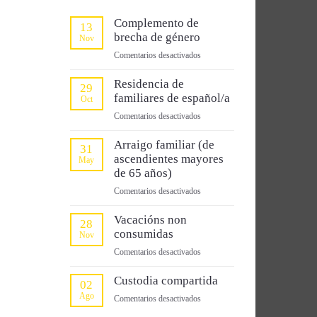
Complemento de
13
brecha de género
Nov
en
Comentarios desactivados
Complemento
de
Residencia de
29
brecha
familiares de español/a
Oct
de
en
Comentarios desactivados
género
Residencia
de
Arraigo familiar (de
31
familiares
ascendientes mayores
May
de
de 65 años)
español/a
en
Comentarios desactivados
Arraigo
familiar
Vacacións non
28
(de
consumidas
Nov
ascendientes
en
Comentarios desactivados
mayores
Vacacións
de
non
Custodia compartida
02
65
consumidas
Ago
años)
en
Comentarios desactivados
Custodia