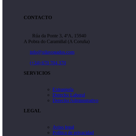
CONTACTO
Rúa da Ponte 3, 4ºA, 15940
A Pobra do Caramiñal (A Coruña)
info@xilavogados.com
(+34) 670 704 370
SERVICIOS
Extranjería
Derecho Laboral
Derecho Administrativo
LEGAL
Aviso legal
Política de privacidad