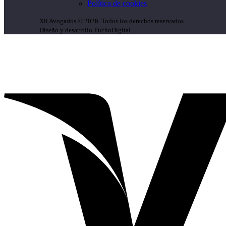
Política de cookies
Xil Avogados
©
2026. Todos los derechos reservados.
Diseño y desarrollo
TuchoDigital
.