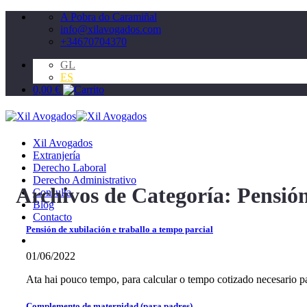
Saltar
A Pobra do Caramiñal
al
info@xilavogados.com
contenido
+34670704370
GL
ES
0,00
€
Xil Avogados
Extranjería
Derecho Laboral
Derecho Administrativo
Archivos de Categoría:
Pensió
Consulta
Blog
Contacto
Pensión de xubilación e traballo a tempo parcial
01/06/2022
Ata hai pouco tempo, para calcular o tempo cotizado necesario pa
Complemento de maternidad (para padres)