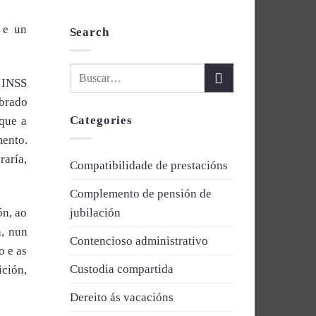
 e un
Search
o INSS
obrado
Categories
que a
mento.
raría,
Compatibilidade de prestacións
Complemento de pensión de
ón, ao
jubilación
, nun
Contencioso administrativo
o e as
Custodia compartida
ición,
Dereito ás vacacións