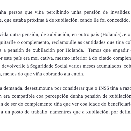
ha persoa que viña percibindo unha pensión de invalidez
 que estaba próxima á de xubilación, cando lle foi concedido.
ida outra pensión, de xubilación, en outro pais (Holanda), e 
quitarlle o complemento, reclamoulle as cantidades que tiña c
ida a pensión de xubilación por Holanda. Temos que engadir 
r este país era moi cativa, mesmo inferior á do citado comple
 devolverlle á Seguridade Social varios meses acumulados, cob
a, menos do que viña cobrando ata entón.
sa demanda, desestimouna por considerar que o INSS tiña a raz
 era compatible coa percepción dunha pensión de xubilación
ón de ser do complemento tiña que ver coa idade do beneficiari
 a un posto de traballo, namentres que a xubilación, por defin