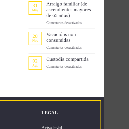
de
Arraigo familiar (de
31
familiares
ascendientes mayores
May
de
de 65 años)
español/a
en
Comentarios desactivados
Arraigo
familiar
Vacacións non
28
(de
consumidas
Nov
ascendientes
en
Comentarios desactivados
mayores
Vacacións
de
non
Custodia compartida
02
65
consumidas
Ago
años)
en
Comentarios desactivados
Custodia
compartida
LEGAL
Aviso legal