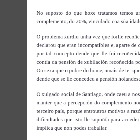
No suposto do que hoxe tratamos temos un
complemento, do 20%, vinculado coa súa idade,
O problema xurdíu unha vez que foille recoñec
declarou que eran incompatibles e, aparte de 
por tal concepto dende que lle foi recoñec
contía da pensión de xubilación recoñecida po
Ou sexa que o pobre do home, amais de ter que
dende que se lle concedeu a pensión holandes
O xulgado social de Santiago, onde caeu a no
manter que a percepción do complemento non
terceiro país, porque entroutros motivos a raz
dificultades que isto lle supoñía para acceder
implica que non podes traballar.