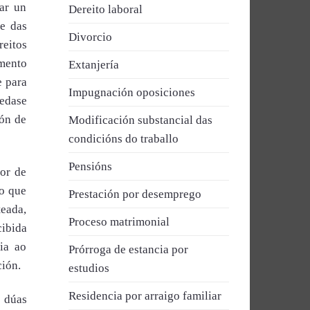
ar un
Dereito laboral
e das
Divorcio
reitos
emento
Extanjería
e para
Impugnación oposiciones
uedase
ión de
Modificación substancial das
condicións do traballo
Pensións
ior de
ao que
Prestación por desemprego
teada,
Proceso matrimonial
cibida
ia ao
Prórroga de estancia por
ción.
estudios
Residencia por arraigo familiar
s dúas