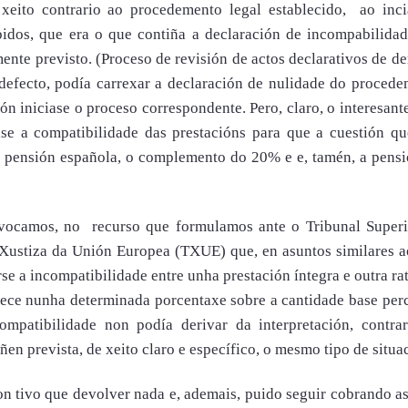
xeito contrario ao procedemento legal establecido, ao inci
idos, que era o que contiña a declaración de incompabilidad
mente previsto. (Proceso de revisión de actos declarativos de de
 defecto, podía carrexar a declaración de nulidade do proced
ón iniciase o proceso correspondente. Pero, claro, o interesant
ase a compatibilidade das prestacións para que a cuestión q
úa pensión española, o complemento do 20% e e, tamén, a pens
invocamos, no recurso que formulamos ante o Tribunal Super
 Xustiza da Unión Europea (TXUE) que, en asuntos similares 
se a incompatibilidade entre unha prestación íntegra e outra ra
ece nunha determinada porcentaxe sobre a cantidade base per
ompatibilidade non podía derivar da interpretación, contrar
en prevista, de xeito claro e específico, o mesmo tipo de situa
on tivo que devolver nada e, ademais, puido seguir cobrando a