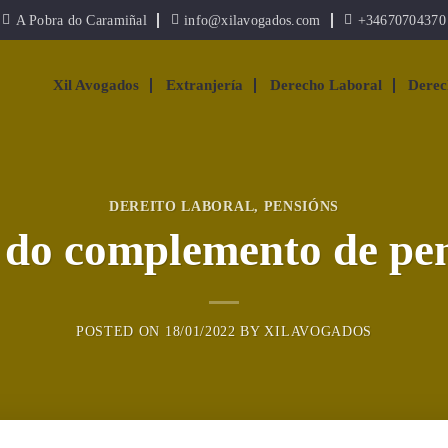
A Pobra do Caramiñal
info@xilavogados.com
+34670704370
Xil Avogados
Extranjería
Derecho Laboral
Derec
DEREITO LABORAL
,
PENSIÓNS
do complemento de pen
POSTED ON
18/01/2022
BY
XILAVOGADOS