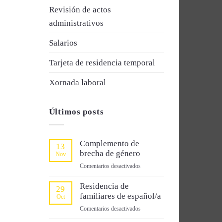
Revisión de actos
administrativos
Salarios
Tarjeta de residencia temporal
Xornada laboral
Últimos posts
Complemento de
13
brecha de género
Nov
en
Comentarios desactivados
Complemento
de
Residencia de
29
brecha
familiares de español/a
Oct
de
en
Comentarios desactivados
género
Residencia