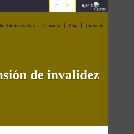
0,00
€
GL
ES
ho Administrativo
Consulta
Blog
Contacto
sión de invalidez