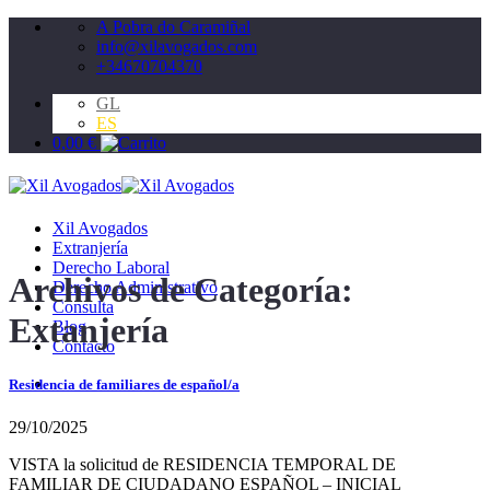
Saltar
A Pobra do Caramiñal
al
info@xilavogados.com
contenido
+34670704370
GL
ES
0,00
€
Xil Avogados
Extranjería
Derecho Laboral
Archivos de Categoría:
Derecho Administrativo
Consulta
Extanjería
Blog
Contacto
Residencia de familiares de español/a
29/10/2025
VISTA la solicitud de RESIDENCIA TEMPORAL DE
FAMILIAR DE CIUDADANO ESPAÑOL – INICIAL