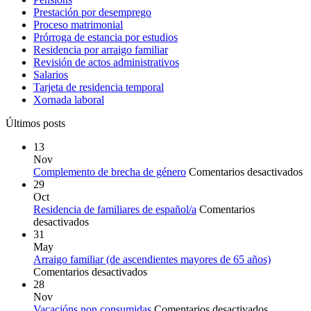
Prestación por desemprego
Proceso matrimonial
Prórroga de estancia por estudios
Residencia por arraigo familiar
Revisión de actos administrativos
Salarios
Tarjeta de residencia temporal
Xornada laboral
Últimos posts
13
Nov
e
Complemento de brecha de género
Comentarios desactivados
C
29
d
Oct
b
Residencia de familiares de español/a
Comentarios
en
d
desactivados
Residencia
g
31
de
May
familiares
Arraigo familiar (de ascendientes mayores de 65 años)
de
en
Comentarios desactivados
español/a
Arraigo
28
familiar
Nov
(de
en
Vacacións non consumidas
Comentarios desactivados