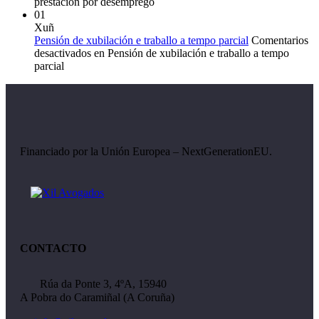
prestación por desemprego
01
Xuñ
Pensión de xubilación e traballo a tempo parcial
Comentarios
desactivados
en Pensión de xubilación e traballo a tempo
parcial
Financiado por la Unión Europea – NextGenerationEU.
CONTACTO
Rúa da Ponte 3, 4ºA, 15940
A Pobra do Caramiñal (A Coruña)