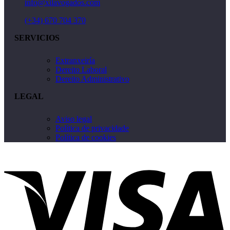
info@xilavogados.com
(+34) 670 704 370
SERVICIOS
Extranxeiría
Dereito Laboral
Dereito Administrativo
LEGAL
Aviso legal
Política de privacidade
Política de cookies