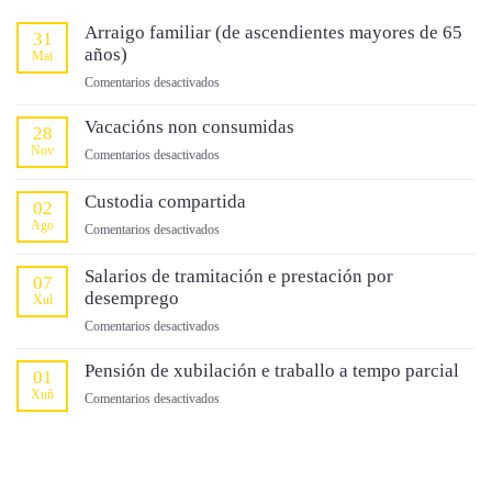
Arraigo familiar (de ascendientes mayores de 65
31
años)
Mai
en
Comentarios desactivados
Arraigo
familiar
Vacacións non consumidas
28
(de
Nov
en
Comentarios desactivados
ascendientes
Vacacións
mayores
non
Custodia compartida
02
de
consumidas
Ago
65
en
Comentarios desactivados
años)
Custodia
compartida
Salarios de tramitación e prestación por
07
desemprego
Xul
en
Comentarios desactivados
Salarios
de
Pensión de xubilación e traballo a tempo parcial
01
tramitación
Xuñ
en
Comentarios desactivados
e
Pensión
prestación
de
por
xubilación
desemprego
e