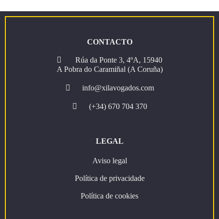
traballo
a
tempo
parcial
CONTACTO
Rúa da Ponte 3, 4ºA, 15940
A Pobra do Caramiñal (A Coruña)
info@xilavogados.com
(+34) 670 704 370
LEGAL
Aviso legal
Política de privacidade
Política de cookies