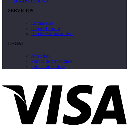
(+34) 670 704 370
SERVICIOS
Extranxeiría
Dereito Laboral
Dereito Administrativo
LEGAL
Aviso legal
Política de privacidade
Política de cookies