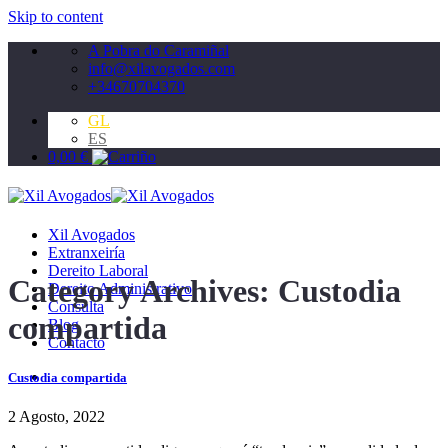
Skip to content
A Pobra do Caramiñal
info@xilavogados.com
+34670704370
GL
ES
0,00
€
Xil Avogados
Extranxeiría
Dereito Laboral
Category Archives:
Custodia
Dereito Administrativo
Consulta
compartida
Blog
Contacto
Custodia compartida
2 Agosto, 2022