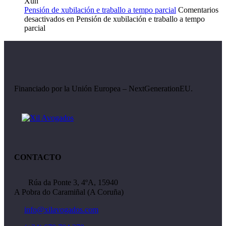
Xuñ
Pensión de xubilación e traballo a tempo parcial
Comentarios
desactivados
en Pensión de xubilación e traballo a tempo
parcial
Financiado por la Unión Europea – NextGenerationEU.
CONTACTO
Rúa da Ponte 3, 4ºA, 15940
A Pobra do Caramiñal (A Coruña)
info@xilavogados.com