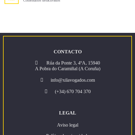
en
Comentarios desactivados
e
Pensión
prestación
de
por
xubilación
desemprego
e
traballo
a
tempo
parcial
CONTACTO
Rúa da Ponte 3, 4ºA, 15940
A Pobra do Caramiñal (A Coruña)
info@xilavogados.com
(+34) 670 704 370
LEGAL
Aviso legal