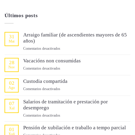
Últimos posts
Arraigo familiar (de ascendientes mayores de 65
31
años)
Mai
en
Comentarios desactivados
Arraigo
familiar
Vacacións non consumidas
28
(de
Nov
en
Comentarios desactivados
ascendientes
Vacacións
mayores
non
Custodia compartida
02
de
consumidas
Ago
65
en
Comentarios desactivados
años)
Custodia
compartida
Salarios de tramitación e prestación por
07
desemprego
Xul
en
Comentarios desactivados
Salarios
de
Pensión de xubilación e traballo a tempo parcial
01
tramitación
Xuñ