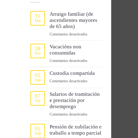
Arraigo familiar (de
31
ascendientes mayores
Mai
de 65 años)
en
Comentarios desactivados
Arraigo
familiar
Vacacións non
28
(de
consumidas
Nov
ascendientes
en
Comentarios desactivados
mayores
Vacacións
de
non
Custodia compartida
02
65
consumidas
Ago
años)
en
Comentarios desactivados
Custodia
compartida
Salarios de tramitación
07
e prestación por
Xul
desemprego
en
Comentarios desactivados
Salarios
de
Pensión de xubilación e
01
tramitación
traballo a tempo parcial
Xuñ
e