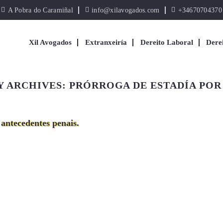
A Pobra do Caramiñal
info@xilavogados.com
+34670704370
Xil Avogados
Extranxeiría
Dereito Laboral
Dere
 ARCHIVES:
PRÓRROGA DE ESTADÍA POR
 antecedentes penais.