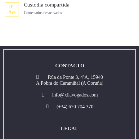
mayores
non
Custodia compartida
02
de
consumidas
Ago
65
en
Comentarios desactivados
años)
Custodia
compartida
CONTACTO
Rúa da Ponte 3, 4ºA, 15940
A Pobra do Caramiñal (A Coruña)
info@xilavogados.com
(+34) 670 704 370
LEGAL