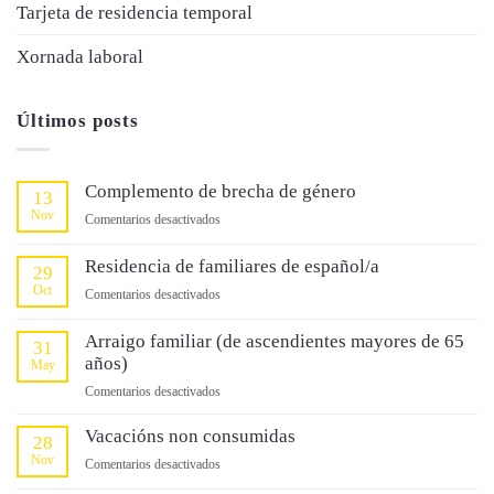
Tarjeta de residencia temporal
Xornada laboral
Últimos posts
Complemento de brecha de género
13
Nov
en
Comentarios desactivados
Complemento
de
Residencia de familiares de español/a
29
brecha
Oct
en
Comentarios desactivados
de
Residencia
género
de
Arraigo familiar (de ascendientes mayores de 65
31
familiares
años)
May
de
en
Comentarios desactivados
español/a
Arraigo
familiar
Vacacións non consumidas
28
(de
Nov
en
Comentarios desactivados
ascendientes
Vacacións