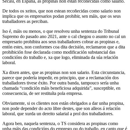
Secasí, en España, as propinas non están recoñecidas como salario.
De todos os xeitos, que non estean recoñecidas como salario non
implica que os empresarios podan prohibir, sen máis, que os seus
traballadores as perciban.
Iso é, máis ou menos, o que resolveu unha sentenza do Tribunal
Supremo do pasado ano 2021, ante o cal chegou o asunto no cal un
empresario prohibira aos seus traballadores cobrar as propinas e,
entón estes, non conformes coa dita decisión, reclamaron que a dita
prohibición fose declarada como modificación substancial das
condicións do traballo e, xa que logo, eliminada da súa relación
laboral.
Xa dixen antes, que as propinas non son salario. Esta circunstancia,
parece que podería impedir, en principio, que a reclamación dos
traballadores tivese éxito. Por outra banda, tampouco sería unha
chamada “condición máis beneficiosa adquirida”, susceptible, en
consecuencia, de ser restituíta pola empresa.
Obviamente, si os clientes non están obrigados a dar unha propina,
non pode depender do acto libre destes, que son alleos á relación
laboral, que xurda un dereito salarial a prol dos traballadores.
Agora ben, naquela sentenza, o TS considera as propinas como
unha máis das condicións do emprego ou do traballo, en canto que é