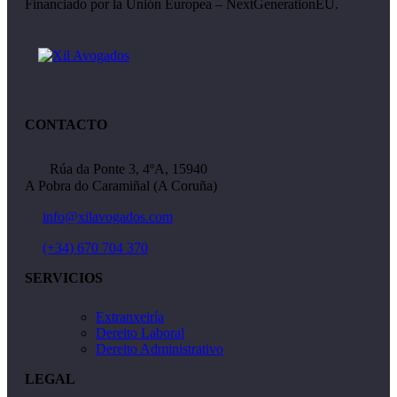
Financiado por la Unión Europea – NextGenerationEU.
CONTACTO
Rúa da Ponte 3, 4ºA, 15940
A Pobra do Caramiñal (A Coruña)
info@xilavogados.com
(+34) 670 704 370
SERVICIOS
Extranxeiría
Dereito Laboral
Dereito Administrativo
LEGAL