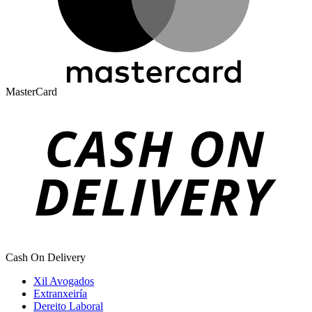
MasterCard
Cash On Delivery
Xil Avogados
Extranxeiría
Dereito Laboral