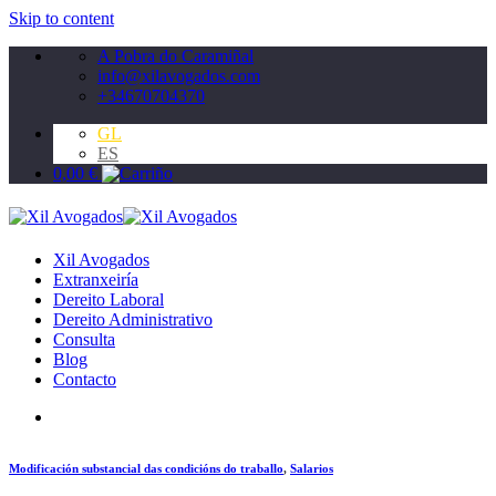
Skip to content
A Pobra do Caramiñal
info@xilavogados.com
+34670704370
GL
ES
0,00
€
Xil Avogados
Extranxeiría
Dereito Laboral
Dereito Administrativo
Consulta
Blog
Contacto
Modificación substancial das condicións do traballo
,
Salarios