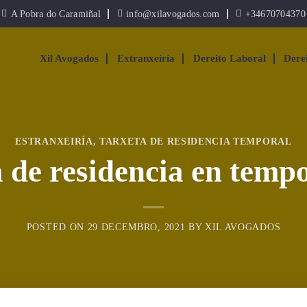
A Pobra do Caramiñal
info@xilavogados.com
+34670704370
Xil Avogados
Extranxeiría
Dereito Laboral
Dere
ESTRANXEIRÍA
,
TARXETA DE RESIDENCIA TEMPORAL
 de residencia en temp
POSTED ON
29 DECEMBRO, 2021
BY
XIL AVOGADOS