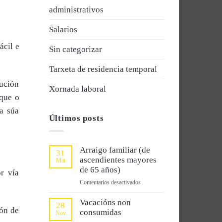
administrativos
Salarios
ácil e
Sin categorizar
Tarxeta de residencia temporal
lución
Xornada laboral
 que o
a súa
Últimos posts
Arraigo familiar (de
31
ascendientes mayores
Mai
de 65 años)
r vía
en
Comentarios desactivados
Arraigo
familiar
Vacacións non
28
ión de
(de
consumidas
Nov
ascendientes