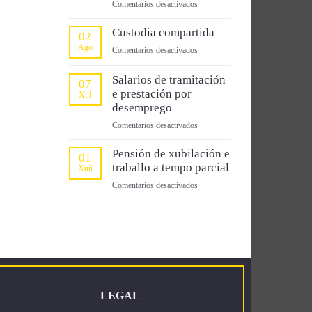
en
Comentarios desactivados
mayores
Vacacións
de
non
Custodia compartida
02
65
consumidas
Ago
años)
en
Comentarios desactivados
Custodia
compartida
Salarios de tramitación
07
e prestación por
Xul
desemprego
en
Comentarios desactivados
Salarios
de
Pensión de xubilación e
01
tramitación
traballo a tempo parcial
Xuñ
e
en
Comentarios desactivados
prestación
Pensión
por
de
desemprego
xubilación
e
traballo
a
tempo
parcial
LEGAL