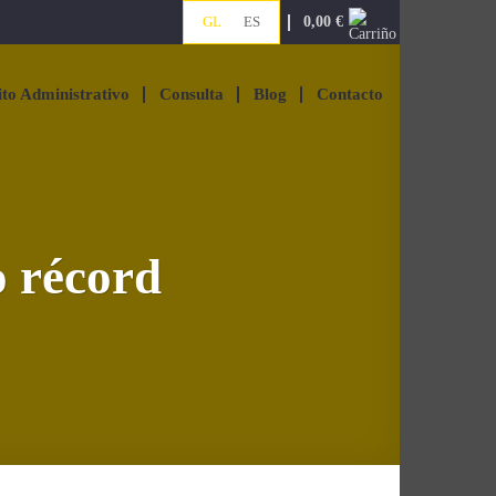
0,00
€
GL
ES
ito Administrativo
Consulta
Blog
Contacto
o récord